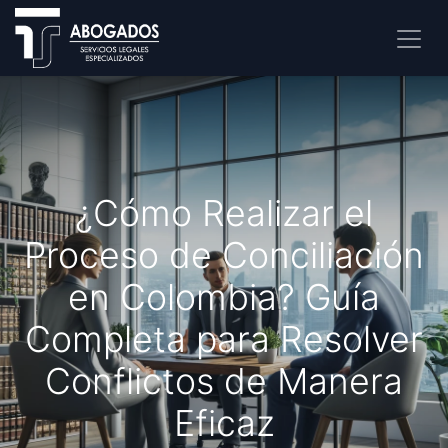
¿Cómo Realizar el
Proceso de Conciliación
en Colombia? Guía
Completa para Resolver
Conflictos de Manera
Eficaz