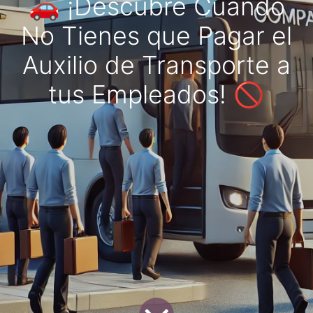
🚗 ¡Descubre Cuándo
No Tienes que Pagar el
Auxilio de Transporte a
tus Empleados! 🚫