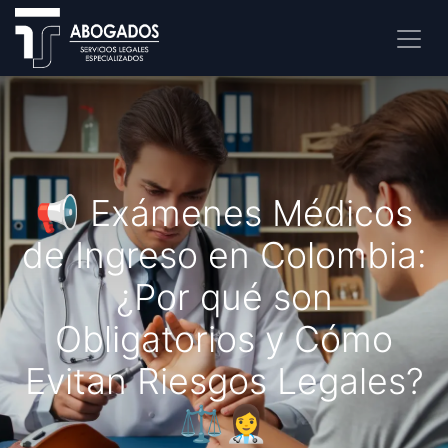
📢 Exámenes Médicos
de Ingreso en Colombia:
¿Por qué son
Obligatorios y Cómo
Evitan Riesgos Legales?
⚖️👩‍⚕️